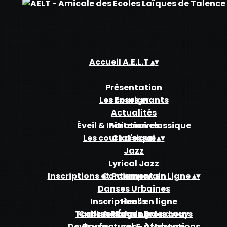
Accueil A.E.L.T
▴
▾
Présentation
Les Enseignants
Les cours
▴
▾
Actualités
Éveil & Initiation classique
Partenaires
Les cours d'essai
Classique
▴
▾
Jazz
Lyrical Jazz
Inscriptions et Paiement en Ligne
Contemporain
▴
▾
Danses Urbaines
Inscriptions en ligne
Heel's
Tarifs & Planning des cours
Cabaret / Jazz Broadway
Les stages
▴
▾
Devis - factures - Attestations
Barre au sol & à la barre