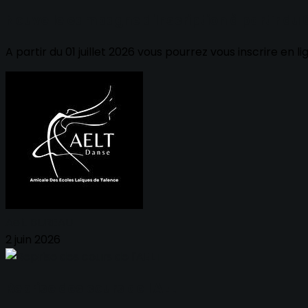
Nouvelle campagne d'Inscription à partir du 01 
A partir du 01 juillet 2026 vous pourrez vous inscrire en li
Aelt BUREAU
2 juin 2026
Reprise des cours de l'AELT