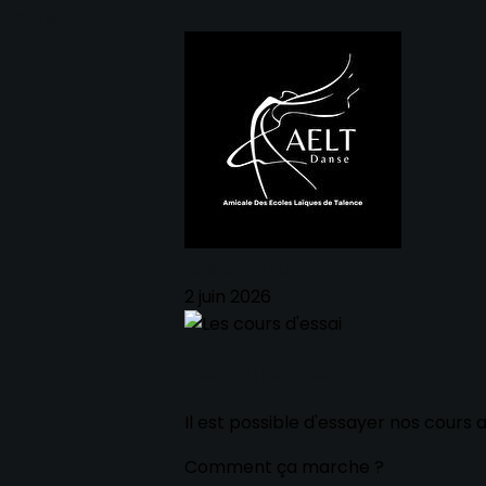
Retour
Aelt BUREAU
2 juin 2026
Les cours d'essai
Il est possible d'essayer nos cours 
Comment ça marche ?