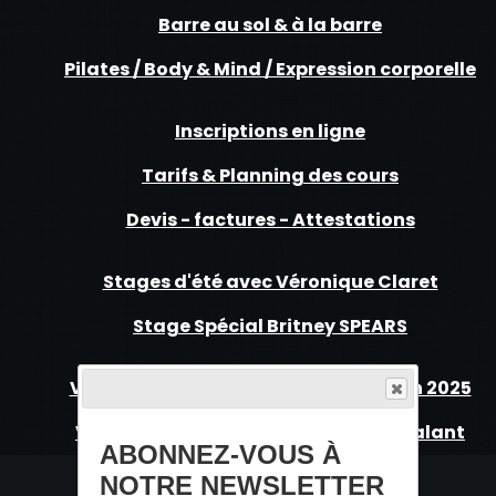
Barre au sol & à la barre
Pilates / Body & Mind / Expression corporelle
Inscriptions en ligne
Tarifs & Planning des cours
Devis - factures - Attestations
Stages d'été avec Véronique Claret
Stage Spécial Britney SPEARS
Vidéo Gala - Souffle de Lumière - Juin 2025
Vidéos Gala AELT - Juin 203 au Pin Galant
ABONNEZ-VOUS À
NOTRE NEWSLETTER