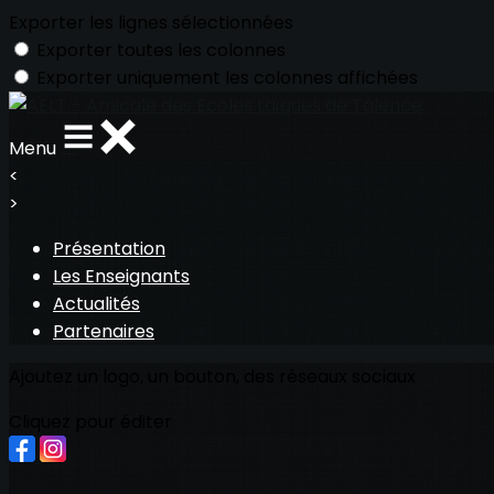
Exporter les lignes sélectionnées
Exporter toutes les colonnes
Exporter uniquement les colonnes affichées
Menu
<
>
Présentation
Les Enseignants
Actualités
Partenaires
Ajoutez un logo, un bouton, des réseaux sociaux
Cliquez pour éditer