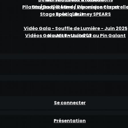
Pilates / Body & Mind / Expression corporell
Stages d'été avec Véronique Claret
Stage Spécial Britney SPEARS
Boutique
▴
▾
Vidéo Gala - Souffle de Lumière - Juin 2025
Vidéos Gala AELT - Juin 203 au Pin Galant
Nous contacter
▴
▾
Se connecter
Présentation