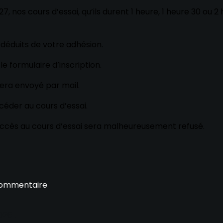
, nos cours d’essai, qu’ils durent 1 heure, 1 heure 30 ou 2
 déduits de votre adhésion.
le formulaire d’inscription.
era envoyé par mail.
céder au cours d’essai.
accès au cours d’essai sera malheureusement refusé.
commentaire