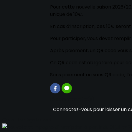
Pour cette nouvelle saison 2026/2027
unique de 10€.
En cas d’inscription, ces 10€ seront
Pour participer, vous devez remplir 
Après paiement, un QR code vous s
Ce QR code est obligatoire pour ac
Sans paiement ou sans QR code, l’
16 commentaire(s)
Connectez-vous pour laisser un 
Consultez également