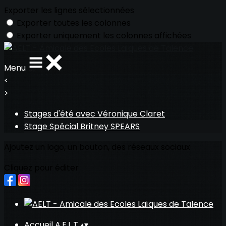
Exporter les lignes sélectionnées
Exporter toutes les colonnes
Exporter uniquement les colonnes affichées
Menu
<
>
Stages d'été avec Véronique Claret
Stage Spécial Britney SPEARS
Ajoutez un logo, un bouton, des réseaux sociaux
Cliquez pour éditer
Accueil A.E.L.T
▴
▾