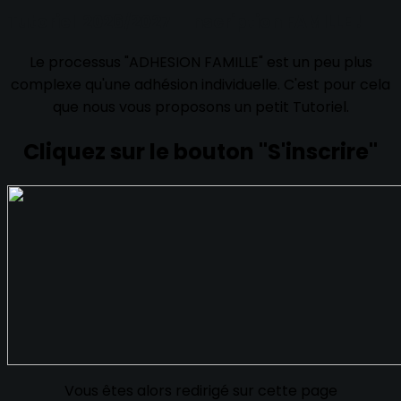
Tutoriel 2026/2027 - Inscription FAMILLE !
Le processus "ADHESION FAMILLE" est un peu plus
complexe qu'une adhésion individuelle. C'est pour cela
que nous vous proposons un petit Tutoriel.
Cliquez sur le bouton
"S'inscrire"
Vous êtes alors redirigé sur cette page