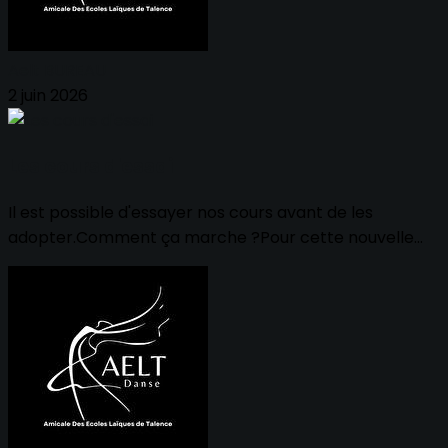
Aelt BUREAU
2 juin 2026
Les cours d'essai
Il est possible d'essayer nos cours avant de les
adopter.Comment ça marche ?Pour cette nouvelle...