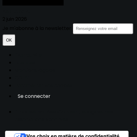
Aelt BUREAU
2 juin 2026
Je m'abonne à la newsletter
OK
Plan du site
Licences
Mentions légales
CGUV
Paramétrer vos cookies
Se connecter
Propulsé par AssoConnect, le logiciel des
associations Sportives
Vos choix en matière de confidentialité