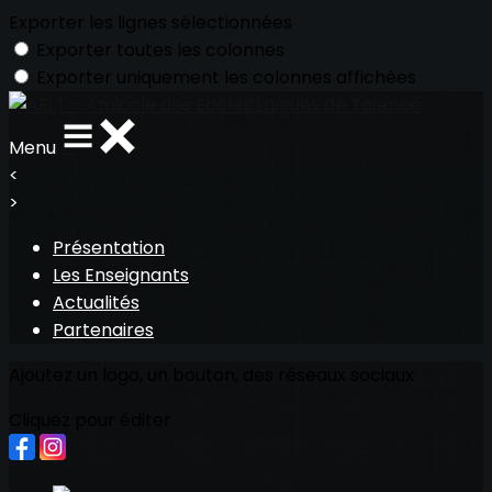
Exporter les lignes sélectionnées
Exporter toutes les colonnes
Exporter uniquement les colonnes affichées
Menu
<
>
Présentation
Les Enseignants
Actualités
Partenaires
Ajoutez un logo, un bouton, des réseaux sociaux
Cliquez pour éditer