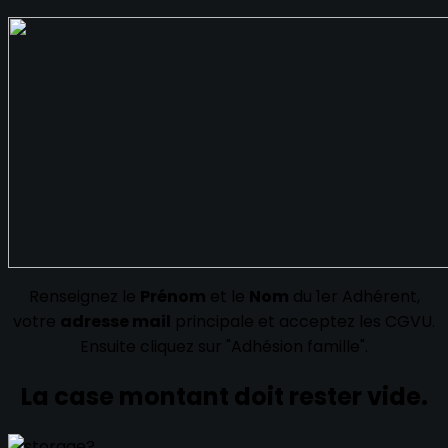
Renseignez le
Prénom
et le
Nom
du 1er Adhérent,
votre
adresse mail
principale et acceptez les CGVU.
Ensuite cliquez sur "Adhésion famille".
La case montant doit rester vide.