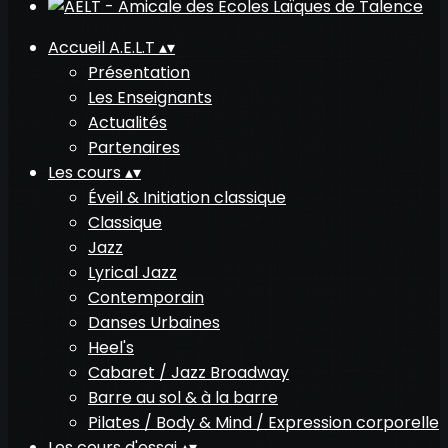
Accueil A.E.L.T
▴
▾
Présentation
Les Enseignants
Actualités
Partenaires
Les cours
▴
▾
Éveil & Initiation classique
Classique
Jazz
Lyrical Jazz
Contemporain
Danses Urbaines
Heel's
Cabaret / Jazz Broadway
Barre au sol & à la barre
Pilates / Body & Mind / Expression corporelle
Les cours d'essai
▴
▾