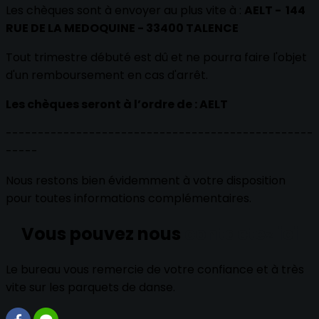
Les chèques sont à envoyer au plus vite à :
AELT - 144
RUE DE LA MEDOQUINE - 33400 TALENCE
Tout trimestre débuté est dû et ne pourra faire l'objet
d'un remboursement en cas d'arrêt.
Les chèques seront à l’ordre de : AELT
------------------------------------------------
-----
Nous restons bien évidemment à votre disposition
pour toutes informations complémentaires.
Vous pouvez nous
contactez ici
Le bureau vous remercie de votre confiance et à très
vite sur les parquets de danse.