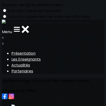
Exporter les lignes sélectionnées
Exporter toutes les colonnes
Exporter uniquement les colonnes affichées
Menu
<
>
Présentation
Les Enseignants
Actualités
Partenaires
Ajoutez un logo, un bouton, des réseaux sociaux
Cliquez pour éditer