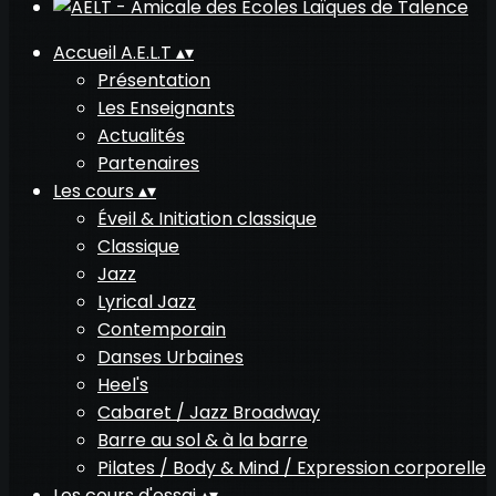
Accueil A.E.L.T
▴
▾
Présentation
Les Enseignants
Actualités
Partenaires
Les cours
▴
▾
Éveil & Initiation classique
Classique
Jazz
Lyrical Jazz
Contemporain
Danses Urbaines
Heel's
Cabaret / Jazz Broadway
Barre au sol & à la barre
Pilates / Body & Mind / Expression corporelle
Les cours d'essai
▴
▾