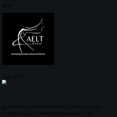
ligne
Aelt BUREAU
2 juin 2026
Tutoriel 2026/2027 - Inscription FAMILLE !
Le processus "ADHESION FAMILLE" est un peu plus
complexe qu'une adhésion individuelle. C'est...