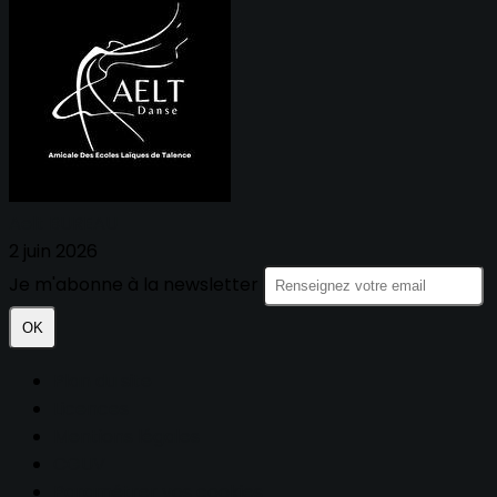
Aelt BUREAU
2 juin 2026
Je m'abonne à la newsletter
OK
Plan du site
Licences
Mentions légales
CGUV
Paramétrer vos cookies