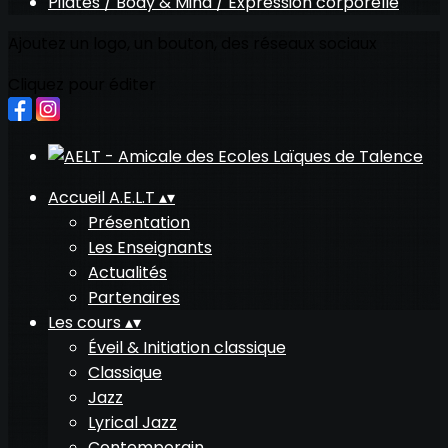
Pilates / Body & Mind / Expression corporelle
Ajoutez un logo, un bouton, des réseaux sociaux
Cliquez pour éditer
Accueil A.E.L.T
▴
▾
Présentation
Les Enseignants
Actualités
Partenaires
Les cours
▴
▾
Éveil & Initiation classique
Classique
Jazz
Lyrical Jazz
Contemporain