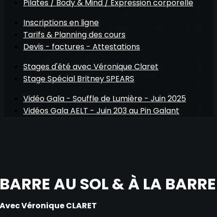
Pilates / Body & Mind / Expression corporelle
Inscriptions en ligne
Tarifs & Planning des cours
Devis - factures - Attestations
Stages d'été avec Véronique Claret
Stage Spécial Britney SPEARS
Vidéo Gala - Souffle de Lumière - Juin 2025
Vidéos Gala AELT - Juin 203 au Pin Galant
Éveil & Initiation classique
Classique
Jazz
Lyrical Jazz
Contemporain
Danses Urbaines
Heel's
Cabaret / Jazz
Broadway
Barre au sol & à la barre
Pilates / Body &
Mind / Expression corporelle
BARRE AU SOL & À LA BARRE
Avec Véronique CLARET