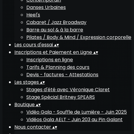
Danses Urbaines
Heel's
Cabaret / Jazz Broadway
Barre au sol & à la barre
Pilates / Body & Mind / Expression corporelle
Les cours d'essai
▴
▾
Inscriptions et Paiement en Ligne
▴
▾
Inscriptions en ligne
Tarifs & Planning des cours
Devis - factures - Attestations
Les stages
▴
▾
Stages d'été avec Véronique Claret
Stage Spécial Britney SPEARS
Boutique
▴
▾
Vidéo Gala - Souffle de Lumière - Juin 2025
Vidéos Gala AELT - Juin 203 au Pin Galant
Nous contacter
▴
▾