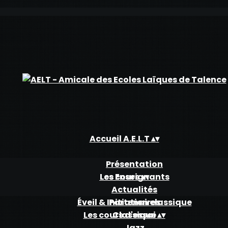
Accueil A.E.L.T
▴
▾
Présentation
Les Enseignants
Les cours
▴
▾
Actualités
Éveil & Initiation classique
Partenaires
Les cours d'essai
Classique
▴
▾
Jazz