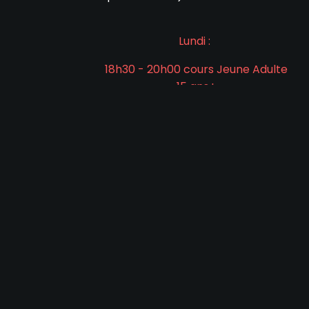
Lundi :
18h30 - 20h00 cours Jeune Adulte
15 ans+
21h15 - 22h45 cours Adulte