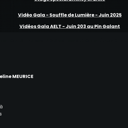
Vidéo Gala - Souffle de Lumière - Juin 2025
Vidéos Gala AELT - Juin 203 au Pin Galant
ntemporain
Danses Urbaines
Heel's
Cabaret / Jazz Broa
eline MEURICE
 à
s