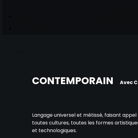
Éveil & Initiation classique
Classique
Jazz
Lyrical Jazz
Co
Expression corporelle
CONTEMPORAIN
Avec C
Langage universel et métissé, faisant appel
toutes cultures, toutes les formes artistique
et technologiques.