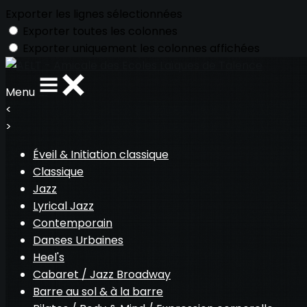
Exporter les lignes sélectionnées
Exporter toutes les colonnes
Exporter uniquement les colonnes affichées
Menu
<
>
Éveil & Initiation classique
Classique
Jazz
Lyrical Jazz
Contemporain
Danses Urbaines
Heel's
Cabaret / Jazz Broadway
Barre au sol & à la barre