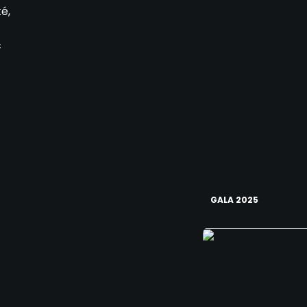
é,
c
GALA 2025