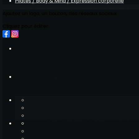
Pilates / Body & Mind / Expression corporelle
Ajoutez un logo, un bouton, des réseaux sociaux
Cliquez pour éditer