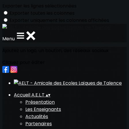
Exporter les lignes sélectionnées
Exporter toutes les colonnes
Exporter uniquement les colonnes affichées
Menu
Ajoutez un logo, un bouton, des réseaux sociaux
Cliquez pour éditer
Accueil A.E.L.T
▴
▾
Présentation
Les Enseignants
Actualités
Partenaires