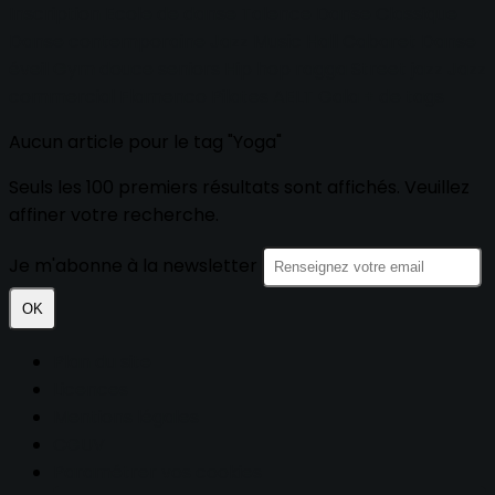
Inscription
Ecole de danse
Talence
Danse Classique
Danse contemporaine
Jazz
Music Hall
Cabaret
Danse
éveil
Gym douce seniors
Hip hop
ragga
Street jazz
Jazz
commercial
Flamenco
Pilates
AELT
Gala
+ de tags
Aucun article pour le tag "Yoga"
Seuls les 100 premiers résultats sont affichés. Veuillez
affiner votre recherche.
Je m'abonne à la newsletter
OK
Plan du site
Licences
Mentions légales
CGUV
Paramétrer vos cookies