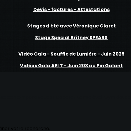
Devis - factures - Attestations
Stages d'été avec Véronique Claret
Stage Spécial Britney SPEARS
Vidéo Gala - Souffle de Lumière - Juin 2025
Vidéos Gala AELT - Juin 203 au Pin Galant
se contemporaine
Jazz
Cabaret
Danse éveil
Gym douce 
ffiner votre recherche.