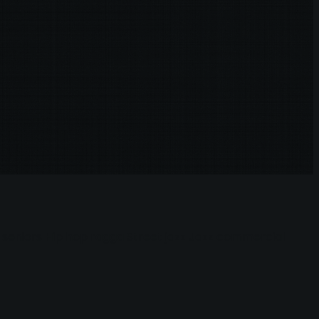
seniors
Hip hop
ragga
Street jazz
Jazz commercial