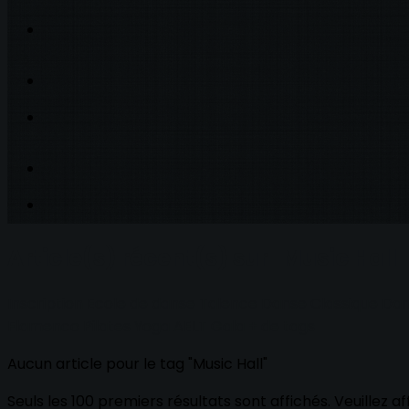
Article(s) récent(s) sur "Music Hall"
Inscription
Ecole de danse
Talence
Danse Classique
Dan
Flamenco
Pilates
Yoga
AELT
Gala
+ de tags
Aucun article pour le tag "Music Hall"
Seuls les 100 premiers résultats sont affichés. Veuillez a