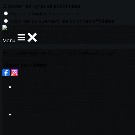
Exporter les lignes sélectionnées
Exporter toutes les colonnes
Exporter uniquement les colonnes affichées
Menu
Ajoutez un logo, un bouton, des réseaux sociaux
Cliquez pour éditer