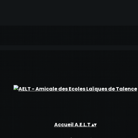
Accueil A.E.L.T
▴
▾