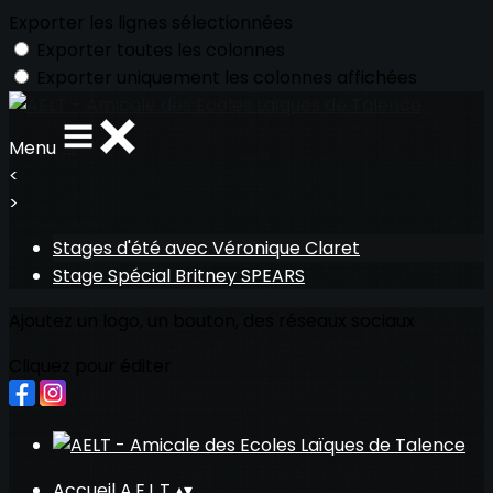
Exporter les lignes sélectionnées
Exporter toutes les colonnes
Exporter uniquement les colonnes affichées
Menu
<
>
Stages d'été avec Véronique Claret
Stage Spécial Britney SPEARS
Ajoutez un logo, un bouton, des réseaux sociaux
Cliquez pour éditer
Accueil A.E.L.T
▴
▾