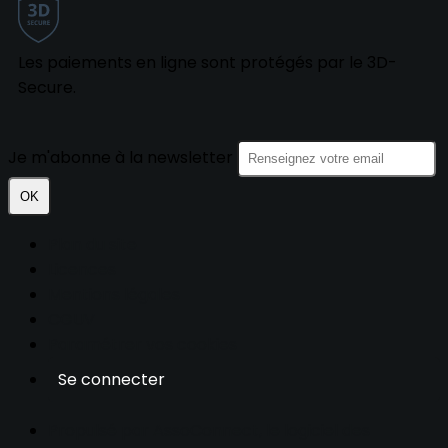
Les paiements en ligne sont protégés par le 3D-
Secure.
Je m'abonne à la newsletter
OK
Plan du site
Licences
Mentions légales
CGUV
Paramétrer vos cookies
Se connecter
Propulsé par AssoConnect, le logiciel des